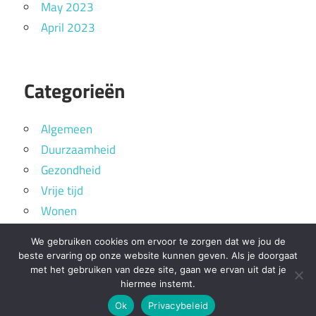
May 2023
April 2023
Categorieën
Algemeen
Duurzaamheid
Gezondheid
Vrije tijd
Wonen
We gebruiken cookies om ervoor te zorgen dat we jou de
beste ervaring op onze website kunnen geven. Als je doorgaat
met het gebruiken van deze site, gaan we ervan uit dat je
hiermee instemt.
WordPress Theme: Maxwell by ThemeZee.
Ok
Privacybeleid